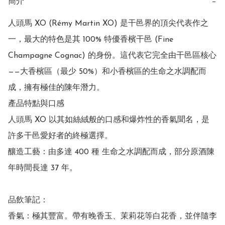
簡介
−
人頭馬 XO (Rémy Martin XO) 是干邑界的頂尖代表作之
一，最大的特色是其 100% 特優香檳干邑 (Fine 
Champagne Cognac) 的身份。這代表它完全由干邑區核心
——大香檳區（最少 50%）和小香檳區的生命之水調配而
成，擁有極佳的陳年潛力。

產品特點與口感

人頭馬 XO 以其如絲絨般的口感和爆炸性的香氣聞名，是
許多干邑愛好者的終極選擇。

釀造工藝：由多達 400 種 生命之水調配而成，部分原酒陳
年時間長達 37 年。

品飲筆記：

香氣：極其豐富。帶有晚香玉、茉莉花等白花香，並伴隨李