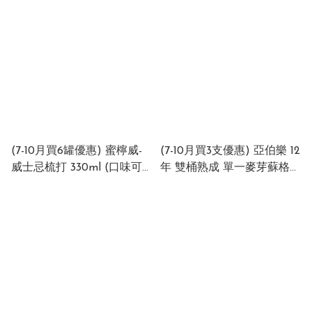
HK) 6% (1 x 24 x 330ml)
Highball (Made in HK) 6%
(1 x 24 x 330ml)
(7-10月買6罐優惠) 蜜檸威-
(7-10月買3支優惠) 亞伯樂 12
威⼠忌梳打 330ml (口味可
年 雙桶熟成 單一麥芽蘇格蘭
以自由組合) 請在下單時住
威士忌 Aberlour 12 Year
明味道或落單後Whatapps
Old Double Cask Matured
95443343 通知KEN 也可
Single Malt Scotch Whisky
40% 700ml