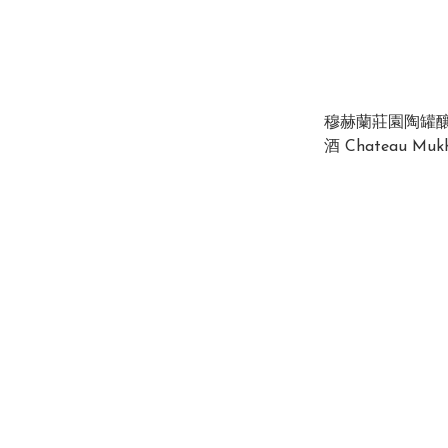
穆赫蘭莊園陶罐
酒 Chateau Mukhrani Ovevri
White 2019 Georg
750ml