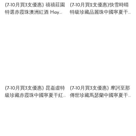
(7-10月買3支優惠) 禧禧莊園
(7-10月買2支優惠)快雪時晴
特選赤霞珠澳洲紅酒 Hay
特級珍藏品麗珠中國寧夏干
Hay Estate Special Reserve
紅酒 2021
Cabernet Sauvignon
KUAIXUESHIQING
Australia 14% 750ml
GRAND RESERVE WINE
(1x12x750ml)
2021 China 14.5 750ml
(7-10月買3支優惠) 昆崙虛特
(7-10月買3支優惠) 摩訶至那
級珍藏赤霞珠中國寧夏干紅
傳世珍藏馬瑟蘭中國寧夏干
酒 2020 （單支禮盒裝）
紅酒 2020 (Maha China
2020 Kunlun Xu Grand
Heritage Reserve Marselan
Reserve Cabernet
2020 China 15% 750ml
Sauvignon 2020 GIFT BOX
2020 China 14.5% 750ml