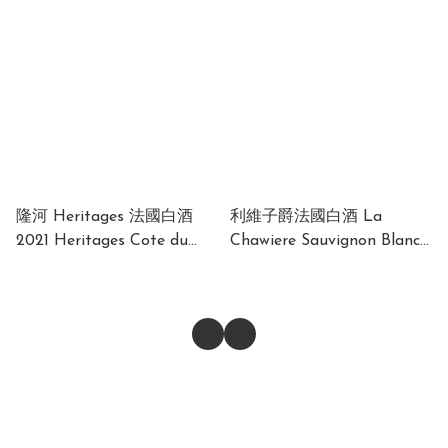
13% 750ml
隆河 Heritages 法國白酒
利維子爵法國白酒 La
2021 Heritages Cote du
Chawiere Sauvignon Blanc
Rhone 2021 France 13.5%
France 11.5% 750ml
750ml