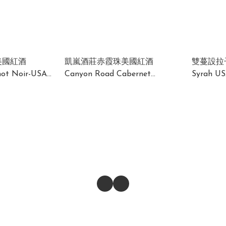
美國紅酒
凱嵐酒莊赤霞珠美國紅酒
雙蔓設拉子
not Noir-USA
Canyon Road Cabernet
Syrah US
 x 750ml)
Sauvignon USA 13% 750ml (1 x
12 x 750ml)