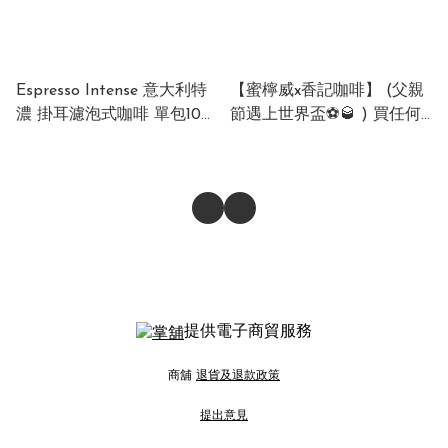
Espresso Intense 意大利特
【蜜檸威x香記咖啡】 (父親
濃 掛耳濾泡式咖啡 單包10g
節遇上世界盃⚽🥃 ) 買任何
Silver Mona Espresso
一罐蜜檸威威士忌梳打
Intense Drip Coffee Pack
330ml，即送一包隨機口味
10g
Silver Mona隨行咖啡包！
提供電子商貿服務
商舖
退貨及退款政策
提出意見