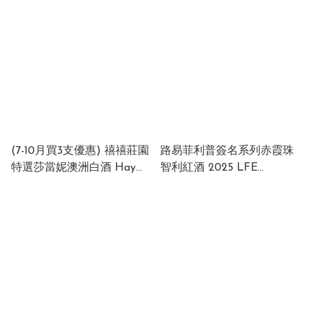
Chardonnay 2024 Chile
Cabernet Sauvignon 2025
13.5% 750ml (1 x 12 x 750ml)
Chile 13% 750ml (1 x 12 x
750ml)
(7-10月買3支優惠) 禧禧莊園
路易菲利普簽名系列赤霞珠
特選莎當妮澳洲白酒 Hay
智利紅酒 2025 LFE
Hay Estate Special Reserve
Signature Cabernet
Chardonnay Australia
Sauvignon 2025 Chile 13%
12.5%750ml (1x12x750ml)
750ml (1 x 12 x 750ml)