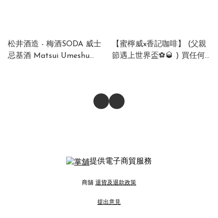
松井酒造 - 梅酒SODA 威士
【蜜檸威x香記咖啡】 (父親
忌基酒 Matsui Umeshu
節遇上世界盃⚽🥃 ) 買任何
Whisky Umeshu Soda (1 x
一罐蜜檸威威士忌梳打
24 x 350ml)
330ml，即送一包隨機口味
Silver Mona隨行咖啡包！
提供電子商貿服務
商舖
退貨及退款政策
提出意見