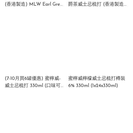
(香港製造) MLW Earl Grey
爵茶威士忌梳打 (香港製造)
Whiskey Highball (Made in
MLW Earl Grey Whiskey
HK) 6% (1 x 24 x 330ml)
Highball (Made in HK) 6%
(1 x 24 x 330ml)
(7-10月買6罐優惠) 蜜檸威-
蜜檸威檸檬威士忌梳打樽裝
威⼠忌梳打 330ml (口味可
6% 330ml (1x24x330ml)
以自由組合) 請在下單時住
明味道或落單後Whatapps
95443343 通知KEN 也可