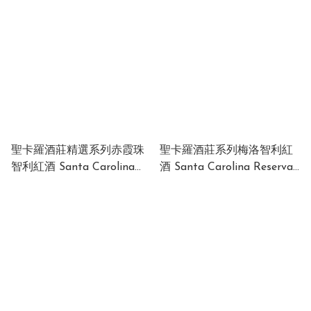
Reserva Carménère
Carménère 14.5% 750ml
2019/20 Chile 14% 750ml
Chile
(1x12x750ml)
聖卡羅酒莊精選系列赤霞珠
聖卡羅酒莊系列梅洛智利紅
智利紅酒 Santa Carolina
酒 Santa Carolina Reserva
Reserva de Familia
Merlot 2019/20 13.5% 750ml
Cabernet Sauvignon 24%
Chile (1 x 12 x 750ml)
750ml Chile (1 x 6 x 750ml)