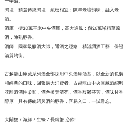
一季酒。

陶壇：精選傳統陶壇，疏密相宜；陳年老壇韻味，融入老
酒。

酒庫：擁20萬平米中央酒庫，高大通風；儲26萬噸精華原
酒，陳熟醇香。

酒師：國家級釀酒大師，通酒之經絡；精湛調酒工藝，保證
酒質均衡。

古越龍山庫藏系列酒全部採用中央酒庫酒基，以全新的包裝
和經典的口味，回報廣大消費者。古越龍山中央庫藏酒紹興
花雕酒酒性柔和，酒色橙黃清亮，酒香馥鬱芬芳，酒味甘香
醇厚，具有傳統紹興酒的醇香，容易入口，一試難忘。

大閘蟹 / 海鮮 / 生蠔 / 長腳蟹 必飲!