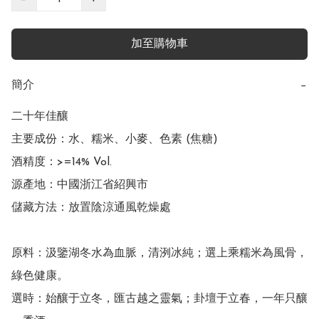
加至購物車
簡介
−
二十年佳釀

主要成份：水、糯米、小麥、色素 (焦糖)

酒精度：>=14% Vol.

源產地：中國浙江省紹興市

儲藏方法：放置陰涼通風乾燥處

原料：汲鑒湖冬水為血脈，清洌冰純；選上乘糯米為風骨，
綠色健康。

選時：始釀于立冬，匯古越之靈氣；卦壇于立春，一年只釀