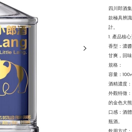
四川郎酒集團
款極具辨識
計。

1. 產品核心
香型：濃醬
甘爽，回味
規格：

容量：100
酒精濃度：此
外觀特徵：
的金色大熊
口感：酒體
瓶酒。

飲用方式：