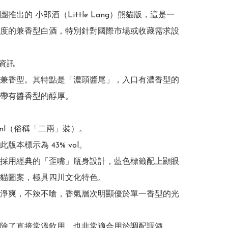
推出的 小郎酒（Little Lang）熊貓版，這是一
度的兼香型白酒，特別針對國際市場或收藏需求設
資訊

兼香型。其特點是「濃頭醬尾」，入口有濃香型的
帶有醬香型的醇厚。

ml（俗稱「二兩」裝）。

版本標示為 43% vol。

採用經典的「歪嘴」瓶身設計，藍色標籤配上顯眼
貓圖案，極具四川文化特色。 

淨爽，不辣不嗆，香氣層次明顯優於單一香型的光
除了直接常溫飲用，也非常適合用於調配調酒