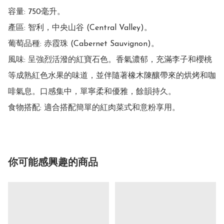
容量: 750毫升。

產區: 智利，中央山谷 (Central Valley)。

葡萄品種: 赤霞珠 (Cabernet Sauvignon)。

風味: 呈強烈活潑的紅寶石色。香氣濃郁，充滿李子和櫻桃
等成熟紅色水果的味道，並伴隨著橡木陳釀帶來的烘烤和咖
啡氣息。口感集中，單寧柔和優雅，餘韻持久。

食物搭配: 適合搭配簡單的紅肉菜式和意粉享用。 
你可能感興趣的商品