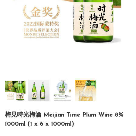
梅見時光梅酒 Meijian Time Plum Wine 8%
1000ml (1 x 6 x 1000ml)