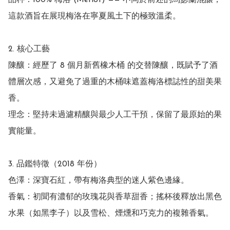
品种：100% 梅洛 (Merlot) —— 不同於前述的馬瑟蘭混釀，
這款酒旨在展現梅洛在寧夏風土下的極致溫柔。

2. 核心工藝

陳釀：經歷了 8 個月新舊橡木桶 的交替陳釀，既賦予了酒
體層次感，又避免了過重的木桶味遮蓋梅洛標誌性的甜美果
香。

理念：堅持未過濾精釀與最少人工干預，保留了最原始的果
實能量。

3. 品鑑特徵（2018 年份）

色澤：深寶石紅，帶有梅洛典型的迷人紫色邊緣。

香氣：初聞有濃郁的玫瑰花與香草甜香；搖杯後釋放出黑色
水果（如黑李子）以及雪松、煙燻和巧克力的複雜香氣。
