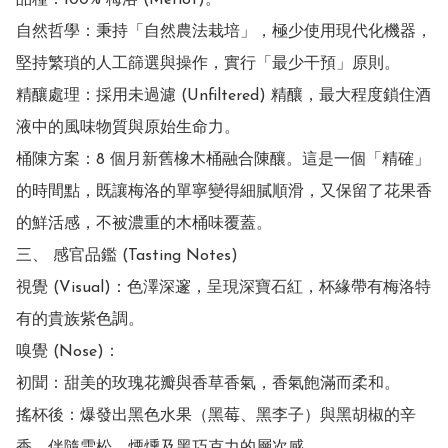
品種：100% 梅洛 (Merlot)。

自然哲學：秉持「自然農法栽培」，極少使用現代化機器，
堅持繁瑣的人工篩選與操作，實行「最少干預」原則。

精釀處理：採用未過濾 (Unfiltered) 精釀，最大程度鎖住酒
液中的風味物質與原始生命力。

桶陳方案：8 個月新舊橡木桶融合陳釀。這是一個「精確」
的時間點，既讓梅洛的單寧變得細膩順滑，又保留了花果香
的鮮活感，不被濃重的木桶味覆蓋。

三、 感官品鑑 (Tasting Notes)

視覺 (Visual)：色澤深邃，呈現深寶石紅，杯緣帶有梅洛特
有的貴族紫色調。

嗅覺 (Nose)：

初聞：甜美的玫瑰花瓣與香草香氣，香氣飽滿而柔和。

搖杯後：爆發出黑色水果（黑莓、黑李子）與黑胡椒的辛