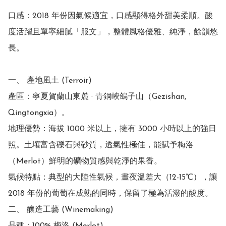
口感：2018 年份因氣候適宜，口感顯得格外甜美柔順。酸
度活躍且單寧細膩「服文」，整體風格優雅、純淨，餘韻悠
長。

一、 產地風土 (Terroir)

產區：寧夏賀蘭山東麓 · 青銅峽鴿子山（Gezishan, 
Qingtongxia）。

地理優勢：海拔 1000 米以上，擁有 3000 小時以上的強日
照。土壤富含礫石與砂質，透氣性極佳，能賦予梅洛
（Merlot）鮮明的礦物質感與乾淨的果香。

氣候特點：典型的大陸性氣候，晝夜溫差大（12-15℃），讓 
2018 年份的葡萄在成熟的同時，保留了極為活潑的酸度。

二、 釀造工藝 (Winemaking)
