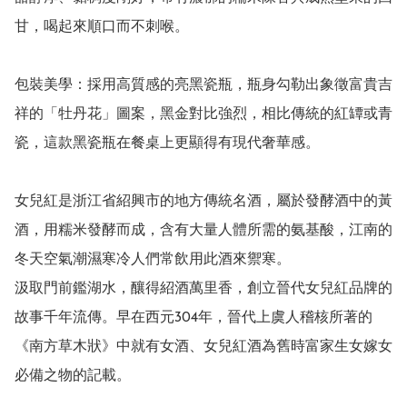
甘，喝起來順口而不刺喉。

包裝美學：採用高質感的亮黑瓷瓶，瓶身勾勒出象徵富貴吉
祥的「牡丹花」圖案，黑金對比強烈，相比傳統的紅罈或青
瓷，這款黑瓷瓶在餐桌上更顯得有現代奢華感。

女兒紅是浙江省紹興市的地方傳統名酒，屬於發酵酒中的黃
酒，用糯米發酵而成，含有大量人體所需的氨基酸，江南的
冬天空氣潮濕寒冷人們常飲用此酒來禦寒。

汲取門前鑑湖水，釀得紹酒萬里香，創立晉代女兒紅品牌的
故事千年流傳。早在西元304年，晉代上虞人稽核所著的
《南方草木狀》中就有女酒、女兒紅酒為舊時富家生女嫁女
必備之物的記載。 
