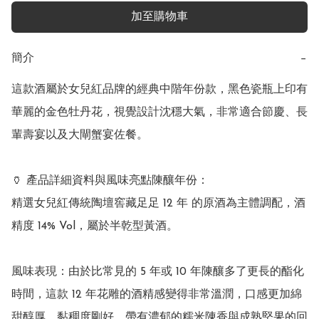
加至購物車
簡介
−
這款酒屬於女兒紅品牌的經典中階年份款，黑色瓷瓶上印有
華麗的金色牡丹花，視覺設計沈穩大氣，非常適合節慶、長
輩壽宴以及大閘蟹宴佐餐。

🏺 產品詳細資料與風味亮點陳釀年份：

精選女兒紅傳統陶壇窖藏足足 12 年 的原酒為主體調配，酒
精度 14% Vol，屬於半乾型黃酒。

風味表現：由於比常見的 5 年或 10 年陳釀多了更長的酯化
時間，這款 12 年花雕的酒精感變得非常溫潤，口感更加綿
甜醇厚、黏稠度剛好，帶有濃郁的糯米陳香與成熟堅果的回