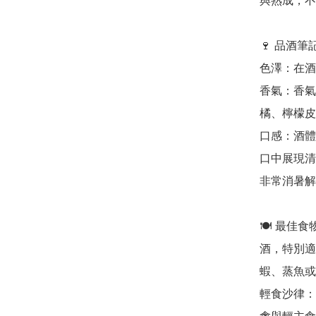
與熟成，不
🍷 品酒筆
色澤：在酒杯
香氣：香氣
橘、檸檬皮
口感：酒體輕
口中展現清
非常消暑解
🍽️ 最
酒，特別適
蝦、蒸魚或
輕食沙律：