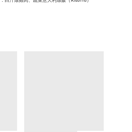
：白汁燉雞肉、蔬菜意大利燉飯（Risotto）