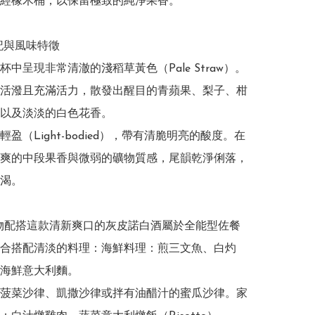
經橡木桶，以保留極致的純淨果香。

記與風味特徵

中呈現非常清澈的淺稻草黃色（Pale Straw）。

活潑且充滿活力，散發出醒目的青蘋果、梨子、柑
以及淡淡的白色花香。

盈（Light-bodied），帶有清脆明亮的酸度。在
爽的中段果香與微弱的礦物質感，尾韻乾淨俐落，
渴。

佳食物配搭這款清新爽口的灰皮諾白酒屬於全能型佐餐
合搭配清淡的料理：海鮮料理：煎三文魚、白灼
海鮮意大利麵。

菠菜沙律、凱撒沙律或拌有油醋汁的蜜瓜沙律。家