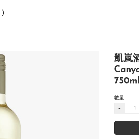
司)
凱嵐
Canyo
750ml
數量
−