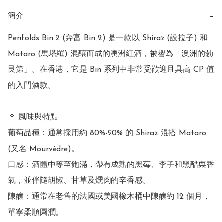
簡介
−
Penfolds Bin 2 (奔富 Bin 2) 是一款以 Shiraz (設拉子) 和 
Mataro (馬塔羅) 混釀而成的澳洲紅酒，被譽為「澳洲的勃
艮第」。在香港，它是 Bin 系列中非常受歡迎且具高 CP 值
的入門酒款。

🍷 風味與特點

葡萄品種：通常採用約 80%-90% 的 Shiraz 混搭 Mataro 
(又名 Mourvèdre)。

口感：酒體中等至飽滿，帶有成熟的黑莓、李子和黑醋栗香
氣，並伴隨胡椒、甘草及燻肉的辛香感。

陳釀：通常在老舊的法國或美國橡木桶中陳釀約 12 個月，
單寧柔順圓潤。
