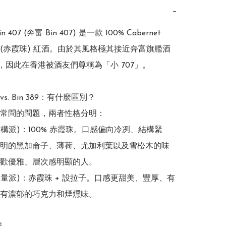
−
Bin 407 (奔富 Bin 407) 是一款 100% Cabernet 
non (赤霞珠) 紅酒。由於其風格極其接近奔富旗艦酒
707，因此在香港被酒友們尊稱為「小 707」。

07 vs. Bin 389：有什麼區別？

常問的問題，兩者性格分明：

7 (結構派)：100% 赤霞珠。口感偏向冷冽、結構緊
明的黑加侖子、薄荷、尤加利葉以及雪松木的味
歡優雅、層次感明顯的人。

9 (力量派)：赤霞珠 + 設拉子。口感更甜美、豐厚、有
有濃郁的巧克力和煙燻味。
