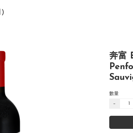
司)
奔富 B
Penfo
Sauvi
數量
−