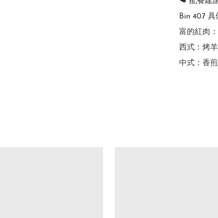
🥩 配餐建議
Bin 4
富的紅肉：

西式：烤羊