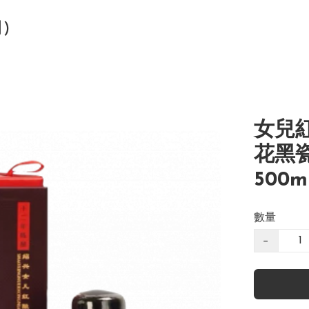
司)
女兒
花黑瓷瓶
500m
數量
−