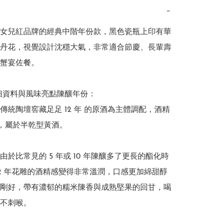
−
女兒紅品牌的經典中階年份款，黑色瓷瓶上印有華
丹花，視覺設計沈穩大氣，非常適合節慶、長輩壽
蟹宴佐餐。

詳細資料與風味亮點陳釀年份：

傳統陶壇窖藏足足 12 年 的原酒為主體調配，酒精
Vol，屬於半乾型黃酒。

由於比常見的 5 年或 10 年陳釀多了更長的酯化時
12 年花雕的酒精感變得非常溫潤，口感更加綿甜醇
剛好，帶有濃郁的糯米陳香與成熟堅果的回甘，喝
不刺喉。
