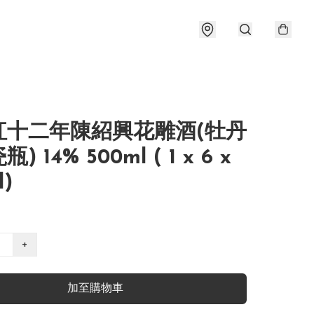
紅十二年陳紹興花雕酒(牡丹
) 14% 500ml ( 1 x 6 x
l)
+
加至購物車