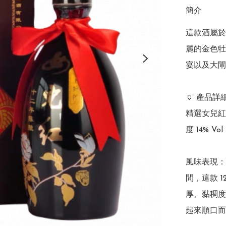
簡介
這款酒屬於
麗的金色牡
宴以及大閘
🏺 產品
精選女兒紅
度 14% 
風味表現：
間，這款 
厚、黏稠度
起來順口而