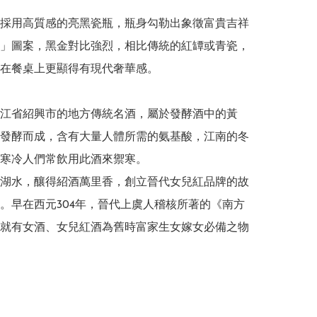
採用高質感的亮黑瓷瓶，瓶身勾勒出象徵富貴吉祥
」圖案，黑金對比強烈，相比傳統的紅罈或青瓷，
在餐桌上更顯得有現代奢華感。

江省紹興市的地方傳統名酒，屬於發酵酒中的黃
發酵而成，含有大量人體所需的氨基酸，江南的冬
寒冷人們常飲用此酒來禦寒。

湖水，釀得紹酒萬里香，創立晉代女兒紅品牌的故
。早在西元304年，晉代上虞人稽核所著的《南方
就有女酒、女兒紅酒為舊時富家生女嫁女必備之物