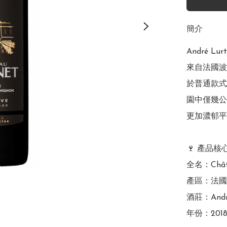
簡介
André Lur
來自法國波
於普通款式，
園中僅幾公
更加濃郁平
🍷 產品核
全名：Châtea
產區：法國波爾
酒莊：Andr
年份：201