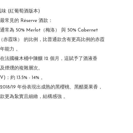
風味 (紅葡萄酒版本)

常見的 Réserve 酒款：

為 50% Merlot（梅洛） 與 50% Cabernet 
gnon（赤霞珠） 的比例，比普通款含有更高比例的赤霞
年能力 。

在法國橡木桶中陳釀 12 個月，這賦予了酒液香
及煙燻的複雜層次。

)：約 13.5% - 14% 。

2018/19 年份表現出成熟的黑櫻桃、黑醋栗果香，
款更為紮實且細緻，結構感強 。