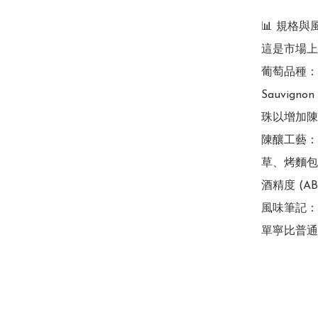
📊 規格與
這是市場上最
葡萄品種：通常
Sauvi
珠以增加陳
陳釀工藝：
草、烤麵包
酒精度 (ABV
風味筆記：
單寧比普通