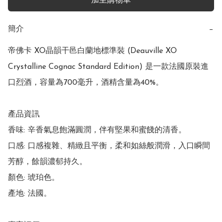
加至購物車
簡介
−
帝佛卡 XO晶韻干邑白蘭地標準裝 (Deauville XO 
Crystalline Cognac Standard Edition) 是一款法國原裝進
口烈酒，容量為700毫升，酒精含量為40%。

產品資訊

香味: 辛香氣息飽滿圓潤，伴有堅果和蜜餞的清香。

口感: 口感複雜、精緻且平衡，柔和如絲般潤滑，入口瞬間
芳醇，餘韻濃郁持久。

顏色: 琥珀色。

產地: 法國。 
