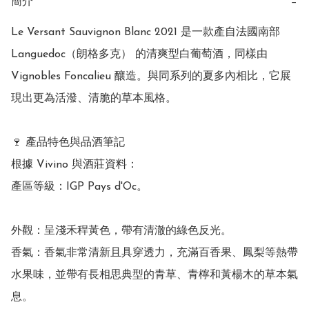
簡介
−
Le Versant Sauvignon Blanc 2021 是一款產自法國南部 
Languedoc（朗格多克） 的清爽型白葡萄酒，同樣由 
Vignobles Foncalieu 釀造。與同系列的夏多內相比，它展
現出更為活潑、清脆的草本風格。

🍷 產品特色與品酒筆記

根據 Vivino 與酒莊資料：

產區等級：IGP Pays d'Oc。

外觀：呈淺禾稈黃色，帶有清澈的綠色反光。

香氣：香氣非常清新且具穿透力，充滿百香果、鳳梨等熱帶
水果味，並帶有長相思典型的青草、青檸和黃楊木的草本氣
息。
