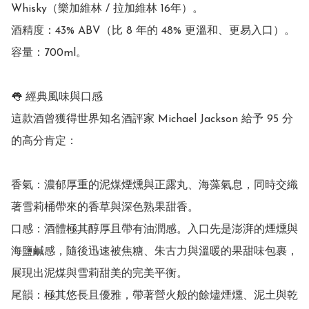
Whisky（樂加維林 / 拉加維林 16年）。

酒精度：43% ABV（比 8 年的 48% 更溫和、更易入口）。

容量：700ml。 

👅 經典風味與口感

這款酒曾獲得世界知名酒評家 Michael Jackson 給予 95 分
的高分肯定： 

香氣：濃郁厚重的泥煤煙燻與正露丸、海藻氣息，同時交織
著雪莉桶帶來的香草與深色熟果甜香。

口感：酒體極其醇厚且帶有油潤感。入口先是澎湃的煙燻與
海鹽鹹感，隨後迅速被焦糖、朱古力與溫暖的果甜味包裹，
展現出泥煤與雪莉甜美的完美平衡。

尾韻：極其悠長且優雅，帶著營火般的餘燼煙燻、泥土與乾