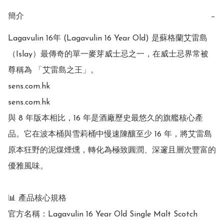
簡介
−
Lagavulin 16年 (Lagavulin 16 Year Old) 是蘇格蘭艾雷島
（Islay）最傳奇的單一麥芽威士忌之一，在威士忌界常被
尊稱為 「艾雷島之王」。 

sens.com.hk

sens.com.hk

與 8 年版本相比，16 年是酒廠歷史最悠久的旗艦核心產
品。它在波本桶與雪莉桶中慢速陳釀至少 16 年，將艾雷島
原本狂野的泥煤煙燻，轉化為極致圓潤、深邃且層次豐富的
優雅風味。 

📊 產品核心規格

官方名稱：Lagavulin 16 Year Old Single Malt Scotch 