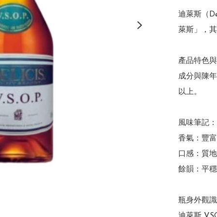
迪萊斯（De
萊斯」，其
產品特色與
成分與陳年
以上。

風味筆記：

香氣：豐富
口感：質地
餘韻：平穩
瓶身外觀識
迪萊斯 VS