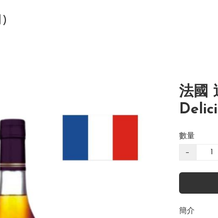
司)
法國 
Delic
數量
−
簡介