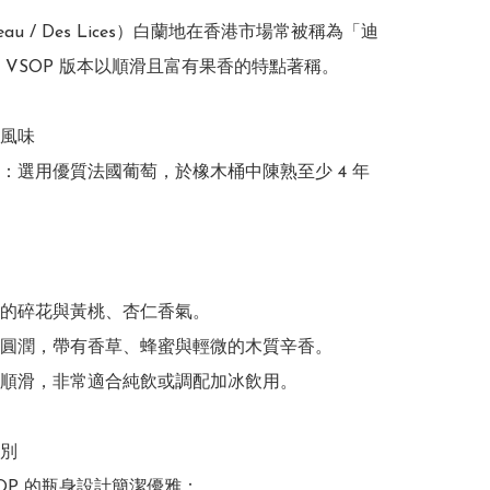
au / Des Lices）白蘭地在香港市場常被稱為「迪
 VSOP 版本以順滑且富有果香的特點著稱。

風味

：選用優質法國葡萄，於橡木桶中陳熟至少 4 年
的碎花與黃桃、杏仁香氣。

圓潤，帶有香草、蜂蜜與輕微的木質辛香。

順滑，非常適合純飲或調配加冰飲用。

別

OP 的瓶身設計簡潔優雅：
