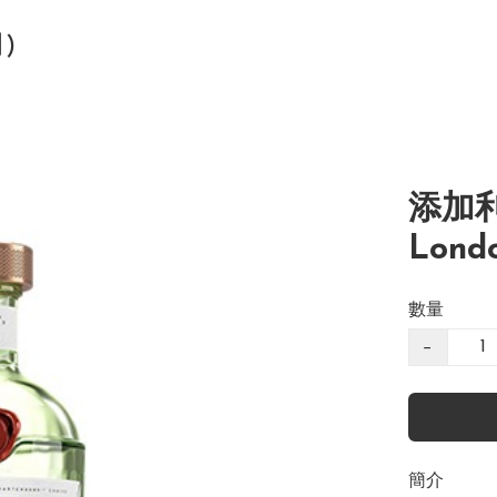
司)
添加利
Londo
數量
−
簡介