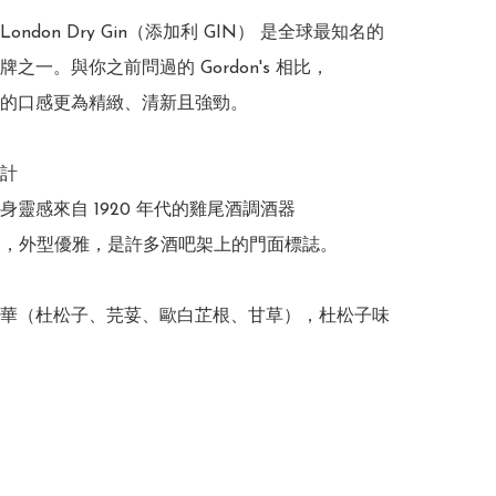
ay London Dry Gin（添加利 GIN） 是全球最知名的
之一。與你之前問過的 Gordon's 相比，
ray 的口感更為精緻、清新且強勁。

計

身靈感來自 1920 年代的雞尾酒調酒器
er），外型優雅，是許多酒吧架上的門面標誌。

華（杜松子、芫荽、歐白芷根、甘草），杜松子味