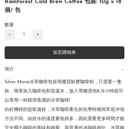
Rainforest Cold Brew Coffee 包裝: 10g x 18
個/ 包
數量
−
+
加至購物車
簡介
−
Silver Mona冷萃咖啡包採用優質鮮磨咖啡粉，只需要一隻
杯，簡單加入咖啡包和室溫水，放入雪櫃浸泡8-12小時就可
以享用一杯順滑香濃的冷萃咖啡! 

由於獨特的提取過程，冷萃咖啡產生的化學特徵與常規沖泡
方法不同。由於水的溫度要低得多，因此需要更多時間才能
完全釋出咖啡的風味和精華。與普通的冰咖啡相比，冷萃咖