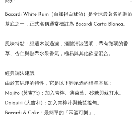
簡介
−
Bacardi White Rum（百加得白冧酒）是全球最著名的調酒
基底之一，正式名稱通常標註為 Bacardi Carta Blanca。

風味特點：經過木炭過濾，酒體清淡透明，帶有微弱的香
草、杏仁與熱帶水果香氣，極易與其他飲品混合。

經典調法建議

由於其純淨的特性，它是以下雞尾酒的標準基底：

Mojito (莫吉托)：加入青檸、薄荷葉、砂糖與蘇打水。

Daiquiri (大吉利)：加入青檸汁與糖漿搖勻。

Bacardi & Coke：最簡單的「冧酒可樂」。