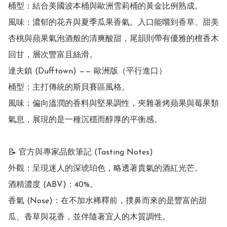
桶型：結合美國波本桶與歐洲雪莉桶的黃金比例熟成。

風味：濃郁的花卉與夏季瓜果香氣。入口能嚐到香草、甜美
杏桃與蘋果氣泡酒般的清爽酸甜，尾韻則帶有優雅的檀香木
回甘，層次豐富且絲滑。

達夫鎮 (Dufftown) —— 歐洲版（平行進口）

桶型：主打傳統的斯貝賽區風格。

風味：偏向溫潤的香料與堅果調性，夾雜著烤蘋果與莓果類
氣息，展現的是一種沉穩而醇厚的平衡感。 

📝 官方與專家品飲筆記 (Tasting Notes)

外觀：呈現迷人的深琥珀色，略透著貴氣的酒紅光芒。

酒精濃度 (ABV)：40%。

香氣 (Nose)：在不加水稀釋前，撲鼻而來的是豐富的甜
瓜、香草與花香，並伴隨著宜人的木質調性。
