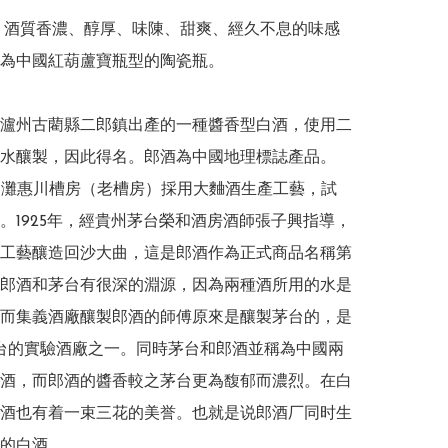
15) 酒質香濃、醇厚、味陳、甜爽、經久不息的味感
為中國紅葫蘆寶瓶型的陶瓷瓶。

瀘州古藺縣二郎鎮出產的一種醬香型白酒，使用二
水釀製，因此得名。郎酒為中國地理標誌產品。

二郎灘惠川槽房（老槽房）採用大麯酒生產工藝，試
。1925年，經貴州茅台榮和酒房酒師張子興指導，
工藝釀造回沙大曲，這是郎酒作為正式商品名稱第
郎酒和茅台有很深的淵源，因為兩種酒所用的水是
而集義酒廠釀製郎酒的師傅原來是釀製茅台的，是
台的實驗酒廠之一。同時茅台和郎酒並稱為中國兩
酒，而郎酒的醬香較之茅台更為馥郁而濃烈。在白
酒也有着一束三花的美誉。也就是说郎酒厂同时生