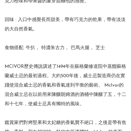
克力橙味和帶果醬的麥芽甜麵包的感覺。

回味 : 入口中感覺長而甜美，帶有巧克力的乾果，帶有淡淡
的大自然香氣。

⻝物搭配: ⽜扒， 特濃朱古⼒， 巴⾺⽕腿， 芝⼠

MCIVOR歷史傳說講述了1494年在蘇格蘭修道院中蒸餾蘇格
蘭威士忌的最初過程。大約500年後，威士忌製造商仍在實
踐使混合威士忌的香氣和香氣達到平衡的藝術。 McIvor的
混合威士忌在以前用來陳釀朗姆酒的酒桶中陳釀了五，十二
和十七年，使威士忌具有獨特的風味。

鑑賞家們對烤堅果和太妃糖的香氣贊不絕口，之後是帶有焦