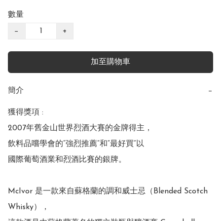
數量
−
+
加至購物車
簡介
−
獲得獎項 : 

2007年舊金山世界烈酒大賽的金牌得主，

飲料品嚐學會的“強烈推薦”和“最好買”以

國際葡萄酒業和烈酒比賽的銀牌。

McIvor 是一款來自蘇格蘭的調和威士忌（Blended Scotch 
Whisky），
