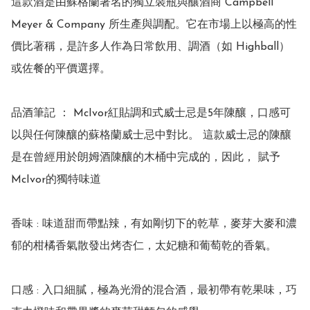
這款酒是由蘇格蘭著名的獨立裝瓶與釀酒商 Campbell 
Meyer & Company 所生產與調配。它在市場上以極高的性
價比著稱，是許多人作為日常飲用、調酒（如 Highball）
或佐餐的平價選擇。 

品酒筆記 ： McIvor紅貼調和式威士忌是5年陳釀，口感可
以與任何陳釀的蘇格蘭威士忌中對比。 這款威士忌的陳釀
是在曾經用於朗姆酒陳釀的木桶中完成的，因此， 賦予
McIvor的獨特味道

香味 : 味道甜而帶點辣，有如剛切下的乾草，麥芽大麥和濃
郁的柑橘香氣散發出烤杏仁，太妃糖和葡萄乾的香氣。

口感 : 入口細膩，極為光滑的混合酒，最初帶有乾果味，巧