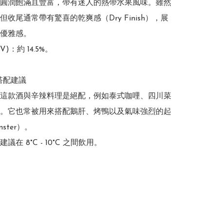
圓潤飽滿且豐富，帶有迷人的熱帶水果風味。雖然
收尾通常帶有驚喜的乾爽感（Dry Finish），展
優雅感。

)：約 14.5%。 

搭配建議

這款酒與辛辣料理是絕配，例如泰式咖哩、四川菜
。它也常被用來搭配鵝肝、烤鴨以及氣味強烈的起
ster）。
