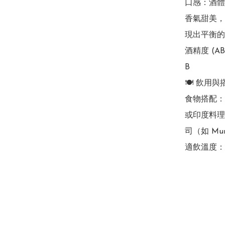
口感：酒體
香氣甜美，但
現出平衡的
酒精度 (ABV
B

🍽️ 飲用與
食物搭配：
或印度料理
司（如 Mun