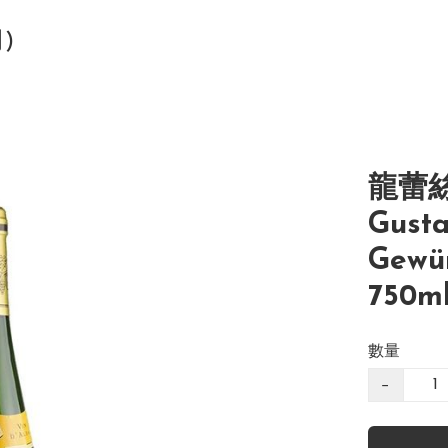
司)
龍蕾
Gusta
Gewür
750m
數量
−