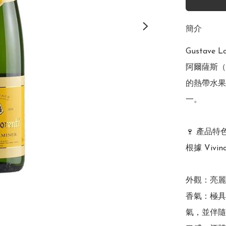
簡介
Gustave 
阿爾薩斯（
的熱帶水果
一。 

🍷 產品特
根據 Vivin
外觀：亮麗
香氣：極具
氣，並伴隨