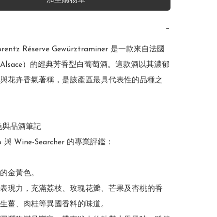
加至購物車
−
Lorentz Réserve Gewürztraminer 是一款來自法國
Alsace）的經典芳香型白葡萄酒。這款酒以其濃郁
與花卉香氣著稱，是該產區最具代表性的品種之
色與品酒筆記

o 與 Wine-Searcher 的專業評鑑： 

的金黃色。

表現力，充滿荔枝、玫瑰花瓣、芒果及杏桃的香
生薑、肉桂等異國香料的味道。
