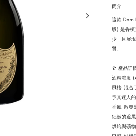
簡介
這款 Dom 
版) 是香
少，且展現
質。

🥂 產品詳
酒精濃度 (ABV
風格: 混
予其迷人的
香氣: 散
細緻的鳶尾花
烘焙與礦物