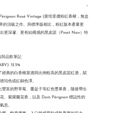
−
Pérignon Rosé Vintage (唐培里儂粉紅香檳，無盒
檳界的頂級之作。與標準版相比，粉紅版本產量更
出更深邃、更有結構感的黑皮諾（Pinot Noir）特
情與品飲筆記

): 12.5%

合了經典的白香檳基酒與比例較高的黑皮諾紅酒，賦
琥珀色或紅銅色澤。

發出豐富的野草莓、覆盆子等紅色漿果香，隨後帶出
、紫羅蘭花香，以及 Dom Pérignon 標誌性的
氣息。
