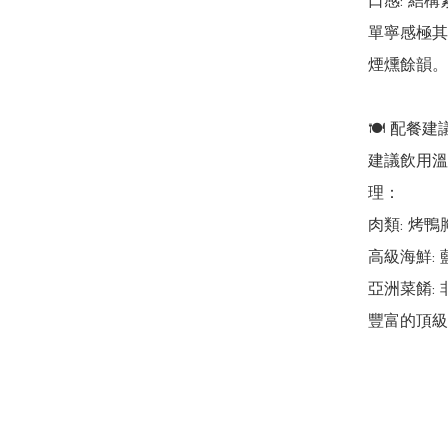
口感: 結
單寧感極其
煙燻餘韻。

🍽️ 配餐建議
建議飲用溫
理：

肉類: 烤
高級海鮮:
亞洲菜餚:
豐富的頂級