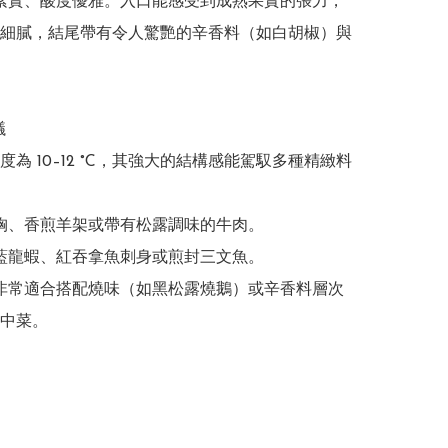
構紮實、酸度優雅。入口能感受到成熟果實的張力，
細膩，結尾帶有令人驚艷的辛香料（如白胡椒）與


度為 10–12 °C，其強大的結構感能駕馭多種精緻料
鴨胸、香煎羊架或帶有松露調味的牛肉。

 藍龍蝦、紅吞拿魚刺身或煎封三文魚。

 非常適合搭配燒味（如黑松露燒鵝）或辛香料層次
中菜。