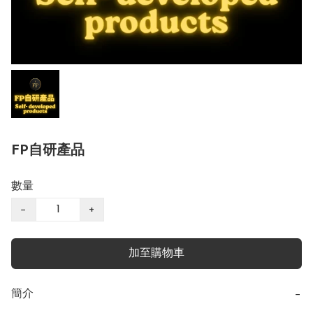
FP自研產品
數量
−
+
加至購物車
簡介
−