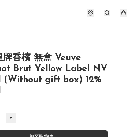
牌香檳 無盒 Veuve
uot Brut Yellow Label NV
 (Without gift box) 12%
l
+