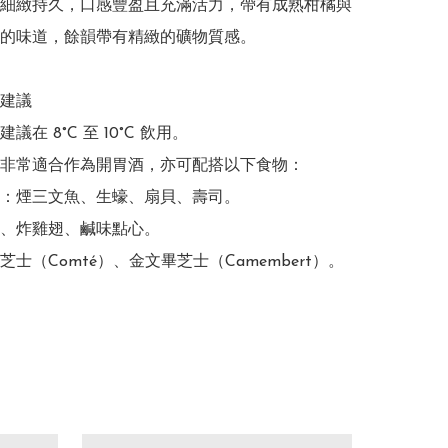
細緻持久，口感豐盈且充滿活力，帶有成熟柑橘與
的味道，餘韻帶有精緻的礦物質感。 

建議

在 8°C 至 10°C 飲用。

非常適合作為開胃酒，亦可配搭以下食物：

：煙三文魚、生蠔、扇貝、壽司。

、炸雞翅、鹹味點心。

士（Comté）、金文畢芝士（Camembert）。 