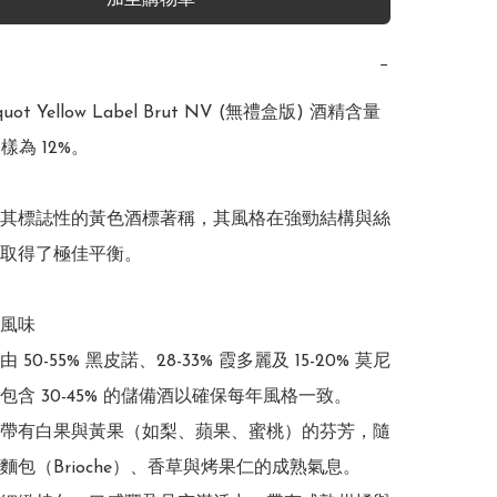
加至購物車
−
icquot Yellow Label Brut NV (無禮盒版) 酒精含量
為 12%。 

其標誌性的黃色酒標著稱，其風格在強勁結構與絲
取得了極佳平衡。 

風味

50-55% 黑皮諾、28-33% 霞多麗及 15-20% 莫尼
含 30-45% 的儲備酒以確保每年風格一致。

帶有白果與黃果（如梨、蘋果、蜜桃）的芬芳，隨
麵包（Brioche）、香草與烤果仁的成熟氣息。
