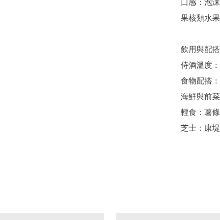
口感：泡沫
果核類水果
飲用與配搭
侍酒溫度：建議
食物配搭：
海鮮與前菜
輕食：薯條
芝士：康堤芝