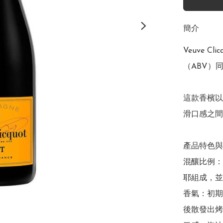
簡介
Veuve Cl
（ABV）同樣
這款香檳以
滑口感之間
產品特色與
混釀比例：由 
耶組成，並包
香氣：初期
後散發出烤