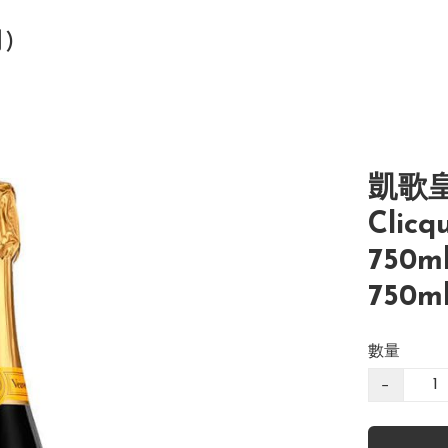
司)
凱歌皇
Clicq
750ml
750m
數量
−